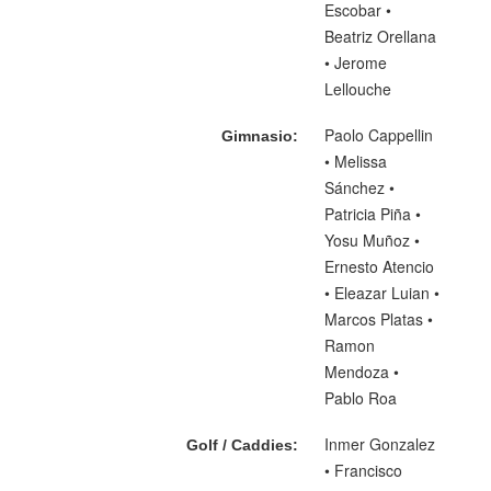
Escobar •
Beatriz Orellana
• Jerome
Lellouche
Paolo Cappellin
Gimnasio:
• Melissa
Sánchez •
Patricia Piña •
Yosu Muñoz •
Ernesto Atencio
• Eleazar Luian •
Marcos Platas •
Ramon
Mendoza •
Pablo Roa
Inmer Gonzalez
Golf / Caddies:
• Francisco