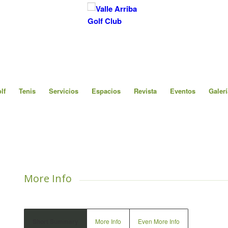
lf
Tenis
Servicios
Espacios
Revista
Eventos
Galerí
More Info
Short Summary
More Info
Even More Info