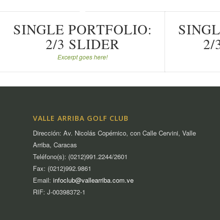
SINGLE PORTFOLIO:
SINGL
2/3 SLIDER
2/
Excerpt goes here!
VALLE ARRIBA GOLF CLUB
Dirección: Av. Nicolás Copérnico, con Calle Cervini, Valle
Arriba, Caracas
Teléfono(s): (0212)991.2244/2601
Fax: (0212)992.9861
Email:
infoclub@vallearriba.com.ve
RIF: J-00398372-1