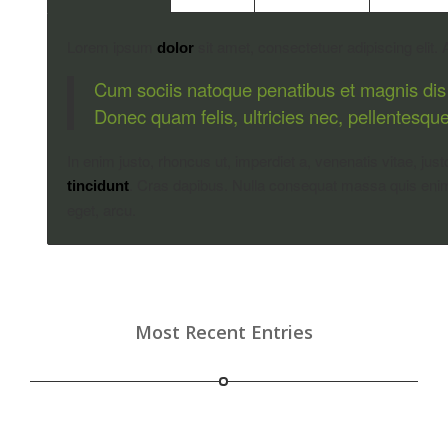
Lorem ipsum
sit amet, consectetuer adipiscing eli
dolor
Cum sociis natoque penatibus et magnis dis 
Donec quam felis, ultricies nec, pellentesqu
In enim justo, rhoncus ut, imperdiet a, venenatis vitae, jus
. Cras dapibus. Nulla consequat massa quis enim. 
tincidunt
eget, arcu.
Most Recent Entries