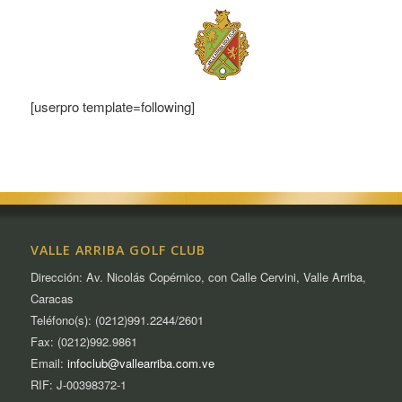
[userpro template=following]
VALLE ARRIBA GOLF CLUB
Dirección: Av. Nicolás Copérnico, con Calle Cervini, Valle Arriba,
Caracas
Teléfono(s): (0212)991.2244/2601
Fax: (0212)992.9861
Email:
infoclub@vallearriba.com.ve
RIF: J-00398372-1